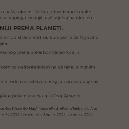
u o našoj okolini. Zato poduzimamo korake
za vaping i smanjili naš utjecaj na okolinu.
IJI PREMA PLANETI.
an od strane Vertisa, kompanije za trgovinu
ika.
avršenog plana dekarbonizacije koji je
h tvornica nadogradnjom na opremu s manjim
utem održive nabave energije i proizvodnje na
jekte pošumljavanja u Južnoj Americi
se Go, [Vuse Go Max], Vuse ePod, ePen, eTank mini, Alto
 martu 2022.) za period od aprila 2022. do aprila 2023.