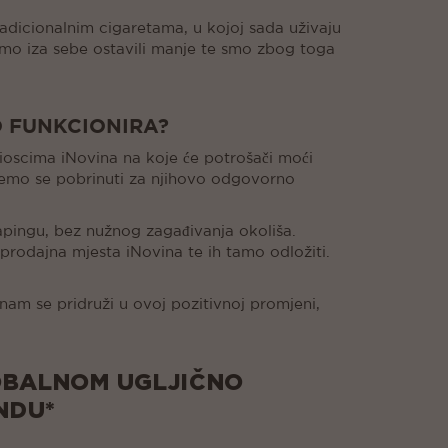
radicionalnim cigaretama, u kojoj sada uživaju
smo iza sebe ostavili manje te smo zbog toga
O FUNKCIONIRA?
oscima iNovina na koje će potrošači moći
 ćemo se pobrinuti za njihovo odgovorno
apingu, bez nužnog zagađivanja okoliša.
prodajna mjesta iNovina te ih tamo odložiti.
nam se pridruži u ovoj pozitivnoj promjeni,
OBALNOM UGLJIČNO
NDU*