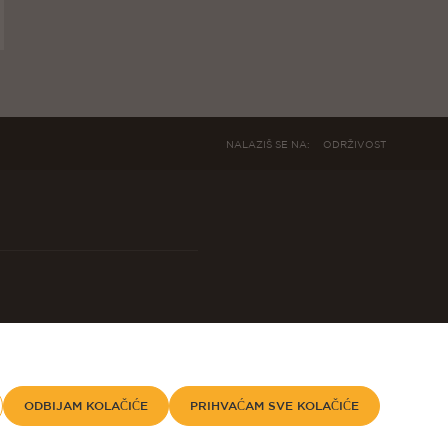
NALAZIŠ SE NA:
ODRŽIVOST
ODBIJAM KOLAČIĆE
PRIHVAĆAM SVE KOLAČIĆE