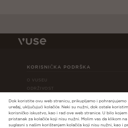
KORISNIČKA PODRŠKA
O VUSEU
ODRŽIVOST
USLOVI KORIŠTENJA
Dok koristite ovu web stranicu, prikupljamo i pohranjujemo
POLITIKA PRIVATNOSTI
uređaj, uključujući kolačiće. Neki su nužni, dok ostale korist
korisničko iskustvo, kao i rad ove web stranice. U bilo koje
POLITIKA KOLAČIĆA
pristanak za kolačiće koji nisu nužni. Molim vas da klikom n
POSTAVKE KOLAČIĆA
suglasni s našim korištenjem kolačića koji nisu nužni, kao i 