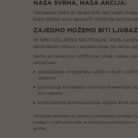
NAŠA SVRHA, NAŠA AKCIJA:
Vjerujemo kako je uloga svih nas voditi brig
kako bismo vam isporučili održivije proizvode 
ZAJEDNO MOŽEMO BITI LJUBAZN
MI SMO UGLJIČNO NEUTRALNI: 100% certificir
ekološkom robom i savjetovanje na temu uglj
Vertis je neovisno certificirao Vuse, nakon z
uključivao:
poboljšanje energetske učinkovitosti naši
udarom
povećanje korištenja obnovljive energije p
licu mjesta
kontinuirana kompenzacija ugljika kroz pro
*Procjena temeljena na internim predviđanjem prodaje Vu
uređaja i ostalih proizvoda za konzumaciju (izračunato u
godine.