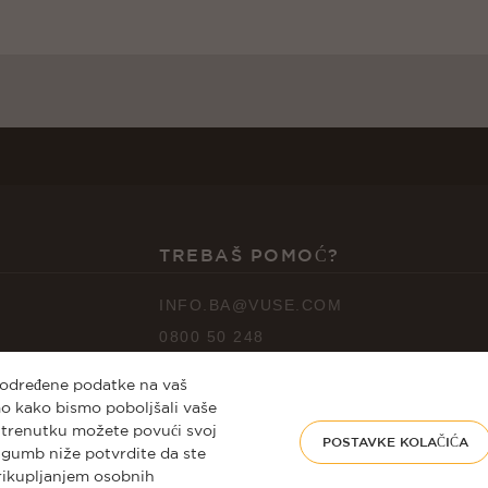
TREBAŠ POMOĆ?
INFO.BA@VUSE.COM
0800 50 248
 određene podatke na vaš
imo kako bismo poboljšali vaše
m trenutku možete povući svoj
POSTAVKE KOLAČIĆA
a gumb niže potvrdite da ste
prikupljanjem osobnih