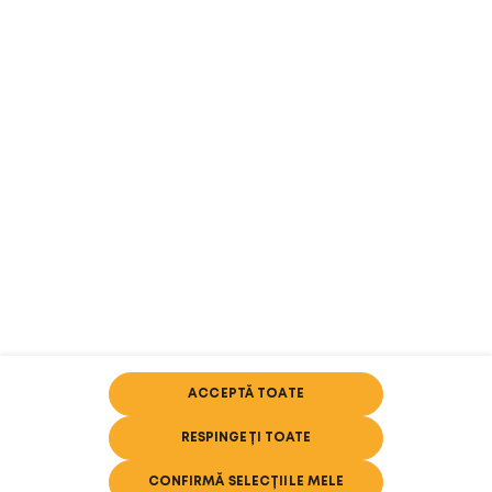
DECLARAȚIA DE ACCESIBILITATE
SUPORT
INFO-LINE: 0800.080.300
contact@vuse.ro
British American Tobacco (România) Trading SRL
București Sectorul 1, Șoseaua București-Ploiești, nr. 1A, Bucharest
Business Park, Clădirea A (Etaj 3) și Clădirea B2 (Etajele 2-4)
Certificat de înregistrare la registrul comerțului cu seria B și nr.
5201158 din data de 05.03.2025
Număr de ordine în registrul comerțului J1996007802400/
05.03.2025
ACCEPTĂ TOATE
Cod CAEN pentru activitatea principală 4635, CUI 8808452
RESPINGEȚI TOATE
CONFIRMĂ SELECȚIILE MELE