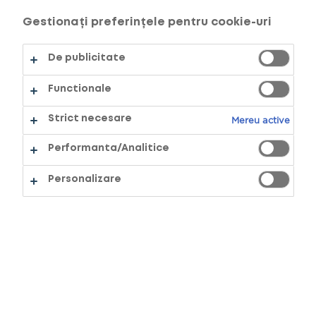
Gestionați preferințele pentru cookie-uri
De publicitate
Functionale
Strict necesare
Mereu active
Performanta/Analitice
Personalizare
NIVEL NICOTINĂ
20
În curând
17,00 Lei