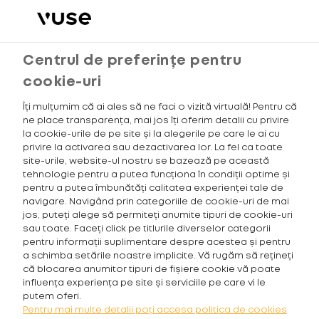
Meniu
Căutare
Coșul meu
Centrul de preferințe pentru
cookie-uri
0
Recenzii
Rating:
0
100
% of
CAPSULĂ VUSE •
Îți mulțumim că ai ales să ne faci o vizită virtuală! Pentru că
ne place transparența, mai jos îți oferim detalii cu privire
BANANA ICE
la cookie-urile de pe site și la alegerile pe care le ai cu
privire la activarea sau dezactivarea lor. La fel ca toate
site-urile, website-ul nostru se bazează pe această
Vedeți informații despre
siguranța produsului
tehnologie pentru a putea funcționa în condiții optime și
pentru a putea îmbunătăți calitatea experienței tale de
Skip
Skip
navigare. Navigând prin categoriile de cookie-uri de mai
to
to
jos, puteți alege să permiteți anumite tipuri de cookie-uri
the
the
sau toate. Faceți click pe titlurile diverselor categorii
end
beginning
pentru informații suplimentare despre acestea și pentru
of
of
a schimba setările noastre implicite. Vă rugăm să rețineți
the
the
că blocarea anumitor tipuri de fișiere cookie vă poate
images
images
influența experiența pe site și serviciile pe care vi le
gallery
gallery
putem oferi.
Pentru mai multe detalii poți accesa politica de cookies