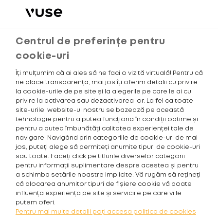
Meniu
Căutare
Coșul meu
Centrul de preferințe pentru
Search Settings
cookie-uri
Produs
Îți mulțumim că ai ales să ne faci o vizită virtuală! Pentru că
ne place transparența, mai jos îți oferim detalii cu privire
la cookie-urile de pe site și la alegerile pe care le ai cu
privire la activarea sau dezactivarea lor. La fel ca toate
SKU
site-urile, website-ul nostru se bazează pe această
tehnologie pentru a putea funcționa în condiții optime și
pentru a putea îmbunătăți calitatea experienței tale de
navigare. Navigând prin categoriile de cookie-uri de mai
Description
jos, puteți alege să permiteți anumite tipuri de cookie-uri
sau toate. Faceți click pe titlurile diverselor categorii
pentru informații suplimentare despre acestea și pentru
a schimba setările noastre implicite. Vă rugăm să rețineți
Short Description
că blocarea anumitor tipuri de fișiere cookie vă poate
influența experiența pe site și serviciile pe care vi le
putem oferi.
Pentru mai multe detalii poți accesa politica de cookies
LA PREȚUL DE