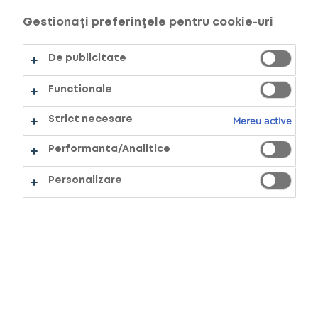
Gestionați preferințele pentru cookie-uri
RON
Culoare
De publicitate
Functionale
Strict necesare
Mereu active
Cadou
Performanta/Analitice
Personalizare
Culoare dispozitiv
SALUT!
PENTRU A ACCESA
ACEST SITE