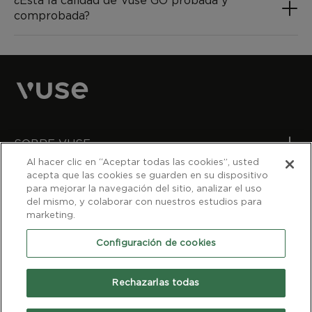
¿Está la calidad de Vuse GO probada y
comprobada?
SOBRE VUSE
Al hacer clic en “Aceptar todas las cookies”, usted
acepta que las cookies se guarden en su dispositivo
¿NECESITAS AYUDA?
para mejorar la navegación del sitio, analizar el uso
del mismo, y colaborar con nuestros estudios para
marketing.
COMPRA VUSE DONDE ESTÉS
Configuración de cookies
BAT Chile S.A.
LOS SISTEMAS ELECTRÓNICOS DE ADMINISTRACIÓN DE
Rechazarlas todas
NICOTINA SON POTENCIALMENTE ADICTIVOS.