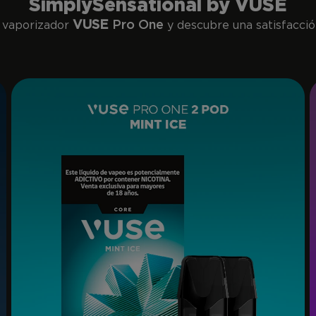
SimplySensational by VUSE
VUSE
Pro One
 vaporizador
y descubre una satisfacción