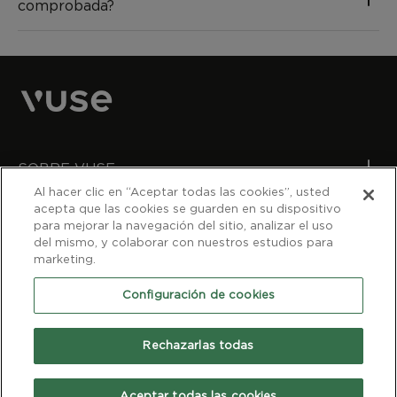
comprobada?
SOBRE VUSE
Al hacer clic en “Aceptar todas las cookies”, usted
acepta que las cookies se guarden en su dispositivo
¿NECESITAS AYUDA?
para mejorar la navegación del sitio, analizar el uso
del mismo, y colaborar con nuestros estudios para
marketing.
COMPRA VUSE DONDE ESTÉS
Configuración de cookies
BAT Chile S.A.
LOS SISTEMAS ELECTRÓNICOS DE ADMINISTRACIÓN DE
Rechazarlas todas
NICOTINA SON POTENCIALMENTE ADICTIVOS.
VENTA EXCLUSIVA PARA MAYORES DE 18 AÑOS.
Aceptar todas las cookies