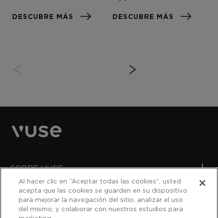
DESCUBRE MÁS
DESCUBRE MÁS
SOBRE VUSE
Al hacer clic en “Aceptar todas las cookies”, usted
acepta que las cookies se guarden en su dispositivo
¿NECESITAS AYUDA?
para mejorar la navegación del sitio, analizar el uso
del mismo, y colaborar con nuestros estudios para