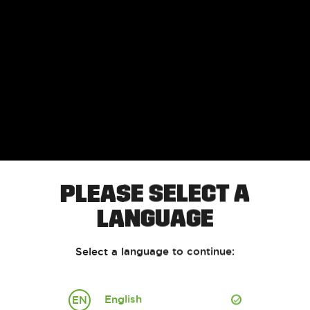
This product contains nicotine and is addictive
PLEASE SELECT A
WELCOME
LANGUAGE
 must be at least 18 years old to use the Vuse website. Pl
Select a language to continue:
confirm your age before going to the website.
I AM 18 OR OVER
English
EN