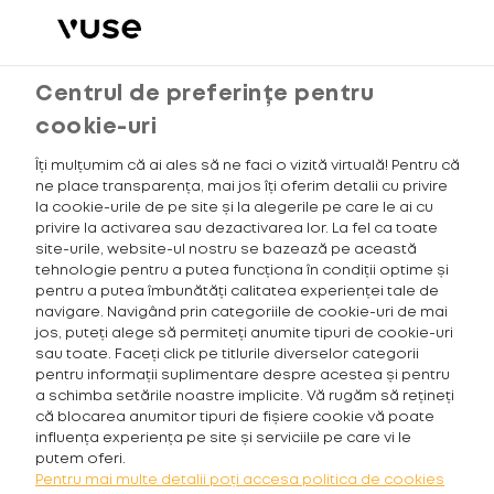
BLOG
Meniu
Căutare
Coșul meu
Centrul de preferințe pentru
cookie-uri
Îți mulțumim că ai ales să ne faci o vizită virtuală! Pentru că
CAUTĂ
ne place transparența, mai jos îți oferim detalii cu privire
la cookie-urile de pe site și la alegerile pe care le ai cu
privire la activarea sau dezactivarea lor. La fel ca toate
site-urile, website-ul nostru se bazează pe această
Nu există postări.
tehnologie pentru a putea funcționa în condiții optime și
pentru a putea îmbunătăți calitatea experienței tale de
navigare. Navigând prin categoriile de cookie-uri de mai
jos, puteți alege să permiteți anumite tipuri de cookie-uri
sau toate. Faceți click pe titlurile diverselor categorii
pentru informații suplimentare despre acestea și pentru
a schimba setările noastre implicite. Vă rugăm să rețineți
că blocarea anumitor tipuri de fișiere cookie vă poate
influența experiența pe site și serviciile pe care vi le
putem oferi.
Pentru mai multe detalii poți accesa politica de cookies
VUSE GO