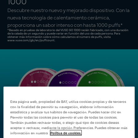
1000
Descubre nuestro nuevo y mejorado dispositivo. Con la
nueva tecnología de calentamiento cerámica,
proporciona un sabor intenso con hasta 1000 puffs*
*Basado en pruebas de laboratorio del VUSE GO 1000 recién fabricado, con una duración
de la calada de un segundo y puede variar en función del uso de cada persona. Para
obtener más información sobre cómo calculamos el número de puffs, visita
www.vuse.com/gb/en/puffcount.
Esta página web, propiedad de BAT, utiliza cookies propias y de terceros
con la finalidad de permitir su navegación, elaborar información
estadística y analizar tus hábitos de navegación. Puedes hacer clic en
Permitir todas las cookies para permitir el uso de todas las cookies.
También puedes rechazar todas, o elegir qué tipo de cookies deseas
aceptar o rechazar, mediante la opción Preferencias. Puedes obtener más
información en nuestra
Política de cookies.