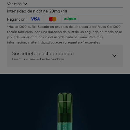
Ver más
Intensidad de nicotina:
20mg/ml
Pagar con:
*Hasta 1000 puffs. Basado en pruebas de laboratorio del Vuse Go 1000
recién fabricado, con una duración de puff de un segundo en modo base
y puede variar en función del uso de cada persona. Para más
información, visite: https://vuse.es/preguntas-frecuentes
Suscríbete a este producto
Descubre más sobre las ventajas
Tú tienes el control
Total flexibilidad. Pausa, salta o cancela en cualquier
Directo a tu p
momento.