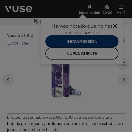
Iniciar sesión
€0,00
Menú
Garantía del dispositivo de 24 meses
Hemos notado que no has
ar búsqueda
iniciado sesión.
Vuse Go 1000
€8,50
Uva Ice
INICIAR SESIÓN
NUEVA CUENTA
El vaper desechable Vuse GO 1000 Uva Ice contiene una
batería precargada y un líquido con un refrescante sabor a uva
jugosa con un toque helado.