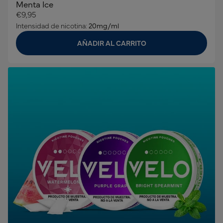
Menta Ice
€9,95
Intensidad de nicotina:
20mg/ml
AÑADIR AL CARRITO
Conoce VELO, las bolsas de nicotina
sin tabaco*
Consigue una muestra VELO por la compra de