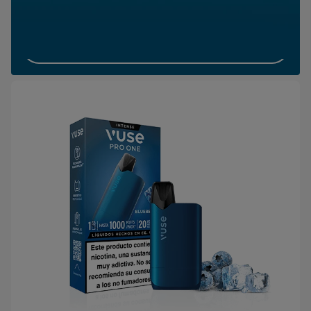
productos Vuse con nicotina
*Este product no está exento de riesgos y contiene nicotina, una substancia adictiva
DESCUBRE MÁS