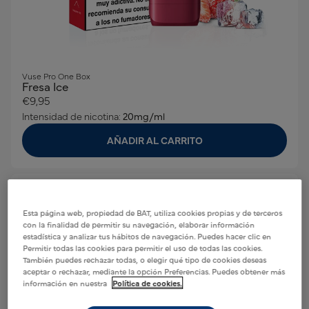
Vuse Pro One Box
Fresa Ice
€9,95
Intensidad de nicotina:
20mg/ml
AÑADIR AL CARRITO
Esta página web, propiedad de BAT, utiliza cookies propias y de terceros
con la finalidad de permitir su navegación, elaborar información
estadística y analizar tus hábitos de navegación. Puedes hacer clic en
Permitir todas las cookies para permitir el uso de todas las cookies.
También puedes rechazar todas, o elegir qué tipo de cookies deseas
aceptar o rechazar, mediante la opción Preferencias. Puedes obtener más
información en nuestra
Política de cookies.