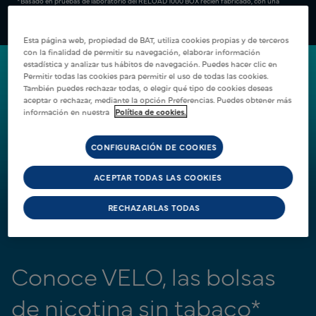
*Basado en pruebas de laboratorio del RELOAD 1000 BOX recién fabricado, con una
duración de la calada de un segundo y puede variar en función del uso de cada persona.
Para obtener más información sobre cómo calculamos el número de puffs, visita
www.vuse.com/gb/en/puffcount.
Esta página web, propiedad de BAT, utiliza cookies propias y de terceros
con la finalidad de permitir su navegación, elaborar información
estadística y analizar tus hábitos de navegación. Puedes hacer clic en
Permitir todas las cookies para permitir el uso de todas las cookies.
También puedes rechazar todas, o elegir qué tipo de cookies deseas
aceptar o rechazar, mediante la opción Preferencias. Puedes obtener más
información en nuestra
Política de cookies.
CONFIGURACIÓN DE COOKIES
ACEPTAR TODAS LAS COOKIES
RECHAZARLAS TODAS
Conoce VELO, las bolsas
de nicotina sin tabaco*