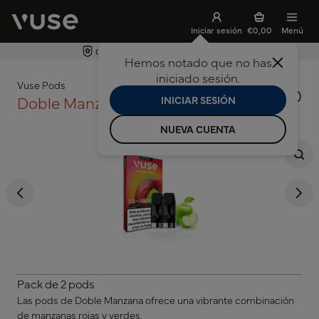
Iniciar sesión
€0,00
Menú
Garantía del dispositivo de 24 meses
Hemos notado que no has
ar búsqueda
iniciado sesión.
Vuse Pods
€8,50
Doble Manzana
INICIAR SESIÓN
NUEVA CUENTA
Pack de 2 pods
Las pods de Doble Manzana ofrece una vibrante combinación
de manzanas rojas y verdes.