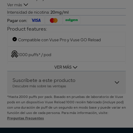
Ver más
Intensidad de nicotina:
20mg/ml
Pagar con:
Product features:
Compatible con Vuse Pro y Vuse GO Reload
1000 puffs* / pod
VER MÁS
Superficie semi-transparente para visibilidad del
liquido
Suscríbete a este producto
Descubre más sobre las ventajas
*Hasta 2000 puffs por pack. Basado en pruebas de laboratorio de Vuse
pods en un dispositivo Vuse Reload 1000 recién fabricado (incluye pod)
Tú tienes el control
con una duración de puff de un segundo en modo base y puede variar en
función del uso de cada persona. Para más información, visite:
Total flexibilidad. Pausa, salta o cancela en cualquier
Directo a tu p
Preguntas Frecuentes
momento.