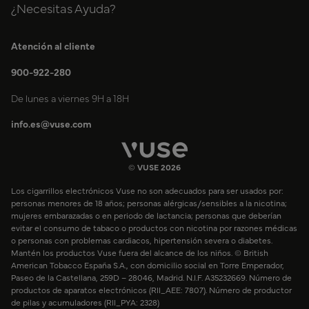
¿Necesitas Ayuda?
Atención al cliente
900-922-280
De lunes a viernes 9H a 18H
info.es@vuse.com
© VUSE 2026
Los cigarrillos electrónicos Vuse no son adecuados para ser usados por:
personas menores de 18 años; personas alérgicas/sensibles a la nicotina;
mujeres embarazadas o en periodo de lactancia; personas que deberían
evitar el consumo de tabaco o productos con nicotina por razones médicas
o personas con problemas cardiacos, hipertensión severa o diabetes.
Mantén los productos Vuse fuera del alcance de los niños. © British
American Tobacco España S.A., con domicilio social en Torre Emperador,
Paseo de la Castellana, 259D – 28046, Madrid. N.I.F. A35232669. Número de
productos de aparatos electrónicos (RII_AEE: 7807). Número de productor
de pilas y acumuladores (RII_PYA: 2328)