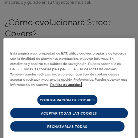
inspirado y guiado en su trayectoria musical.
¿Cómo evolucionará Street
Covers?
Durante 365 días, el talento musical y artístico caminarán juntos
Esta página web, propiedad de BAT, utiliza cookies propias y de terceros
con la finalidad de permitir su navegación, elaborar información
de la mano para crear una obra que represente su
estadística y analizar tus hábitos de navegación. Puedes hacer clic en
descubrimiento creativo. Crearán una obra de arte de portada
Permitir todas las cookies para permitir el uso de todas las cookies.
que dará vida a sus canciones y se utilizará en todo el mundo
También puedes rechazar todas, o elegir qué tipo de cookies deseas
físico, así como canales digitales.
aceptar o rechazar, mediante la opción Preferencias. Puedes obtener más
información en nuestra
Política de cookies.
Al finalizar Street Covers, ofreceremos a las cinco parejas
seleccionadas una oportunidad única en la vida para salir de la
CONFIGURACIÓN DE COOKIES
escena musical underground y presentarse al gran público. Su
trabajo se dará a conocer a través de una actuación local y, por
ACEPTAR TODAS LAS COOKIES
supuesto, en nuestros canales sociales.
RECHAZARLAS TODAS
¿Te animas a celebrar nuestro 10º aniversario descubriendo juntos
el talento musical y el artístico de todo el mundo?