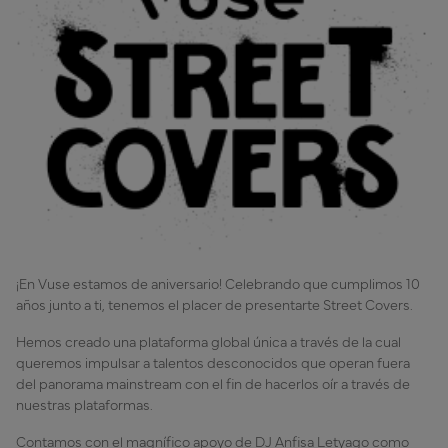
¡En Vuse estamos de aniversario! Celebrando que cumplimos 10
años junto a ti, tenemos el placer de presentarte
Street Covers
.
Hemos creado una plataforma global única a través de la cual
queremos impulsar a talentos desconocidos que operan fuera
del panorama mainstream con el fin de hacerlos oír a través de
nuestras plataformas.
Contamos con el magnífico apoyo de DJ Anfisa Letyago como