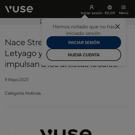
Iniciar sesión
€0,00
Menú
Envío gratuito en pedidos superiores a 19,99 €
Hemos notado que no has
ar búsqueda
iniciado sesión.
Nace Street Covers: Anfisa
INICIAR SESIÓN
Letyago y Brian Cannon
NUEVA CUENTA
impulsan a los artistas locales.
8 Mayo 2023
Categoría: Noticias