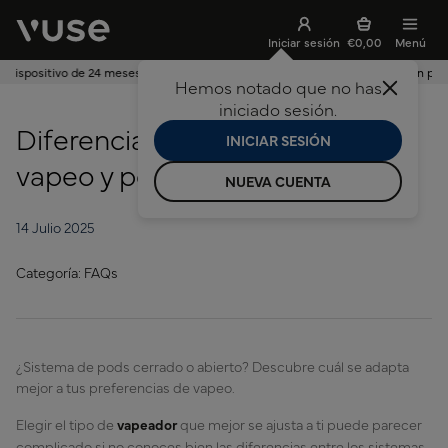
Iniciar sesión
€0,00
Menú
Envío gratuito en pedidos superiores a 19,99 €
Hemos notado que no has
ar búsqueda
iniciado sesión.
Diferencia entre líquidos de
INICIAR SESIÓN
vapeo y pods
NUEVA CUENTA
14 Julio 2025
Categoría: FAQs
¿Sistema de pods cerrado o abierto? Descubre cuál se adapta
mejor a tus preferencias de vapeo.
Elegir el tipo de
vapeador
que mejor se ajusta a ti puede parecer
complicado si no conoces bien las diferencias entre los sistemas