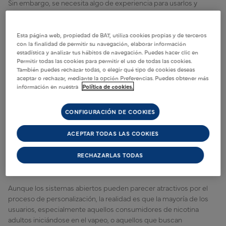
Sin embargo, se necesita algo de experiencia para usarlos y
requieren limpieza constante.
Esta página web, propiedad de BAT, utiliza cookies propias y de terceros
Entonces, ¿qué sistema te
con la finalidad de permitir su navegación, elaborar información
estadística y analizar tus hábitos de navegación. Puedes hacer clic en
conviene más?
Permitir todas las cookies para permitir el uso de todas las cookies.
También puedes rechazar todas, o elegir qué tipo de cookies deseas
aceptar o rechazar, mediante la opción Preferencias. Puedes obtener más
información en nuestra
Política de cookies.
No existe una única respuesta correcta. Todo depende de lo que
busques como usuario. Si valoras más la simplicidad, la limpieza y
CONFIGURACIÓN DE COOKIES
la practicidad, un dispositivo de sistema cerrado como el
Vuse
GO RELOAD
es para ti.
ACEPTAR TODAS LAS COOKIES
Por otro lado, si prefieres experimentar con sabores y
RECHAZARLAS TODAS
personalizar la experiencia, un sistema abierto te ofrecerá esa
libertad, aunque implique más trabajo.
Aunque los sistemas abiertos pueden parecer atractivos por el
proceso de personalización, la realidad es que la mayoría de los
usuarios, especialmente aquellos consumidores de nicotina
adultos iniciándose en el vapeo, o aquellos que buscan