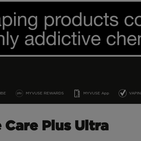
IBE
MYVUSE REWARDS
MYVUSE App
VAPI
 Care Plus Ultra