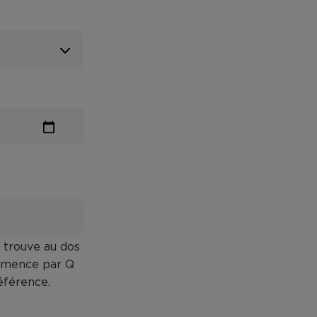
e trouve au dos
ommence par Q
éférence.