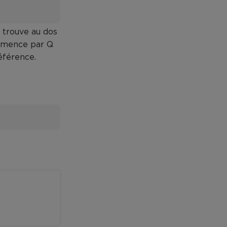
e trouve au dos
ommence par Q
éférence.