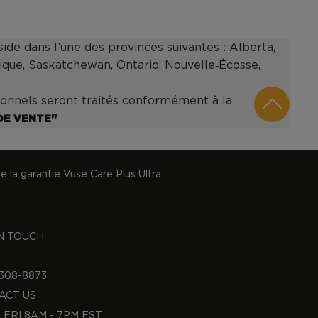
side dans l’une des provinces suivantes : Alberta,
nique, Saskatchewan, Ontario, Nouvelle‑Écosse,
onnels seront traités conformément à la
"
DE VENTE
 la garantie Vuse Care Plus Ultra
IN TOUCH
-308-8873
ACT US
 FRI 8AM - 7PM EST