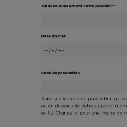
Où avez-vous acheté votre produit ? *
Où
Date d'achat
avez-
vous
acheté
votre
produit
Code de production
?
Saisissez le code de production qui s
ou en dessous de votre appareil (c
ou U). Cliquez ici pour une image de r