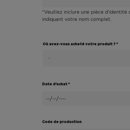
*Veuillez inclure une pièce d'identité o
indiquant votre nom complet.
Où avez-vous acheté votre produit ? *
Où
avez-
vous
Date d'achat *
acheté
votre
produit
?
Code de production