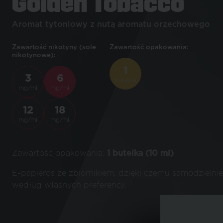
Golden Tobacco
Aromat tytoniowy z nutą aromatu orzechowego
Zawartość nikotyny (sole
Zawartość opakowania:
nikotynowe):
1
3
6
butelka
mg/ml
mg/ml
12
18
mg/ml
mg/ml
Zawartość opakowania:
1 butelka (10 ml)
E-papieros ze zbiornikiem, dzięki czemu samodzielnie
według własnych preferencji.