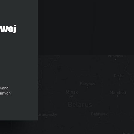
owej
wana
anych.