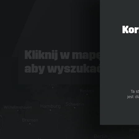
Kor
Kliknij w mapę,
aby wyszukać sklep
Ta s
jest 