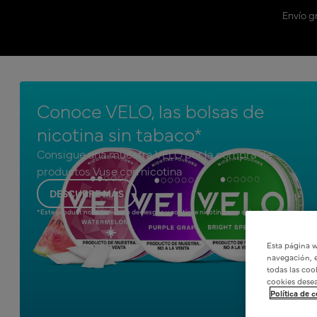
Envío g
Conoce VELO, las bolsas de
nicotina sin tabaco*
Consigue una muestra VELO por la compra de
productos Vuse con nicotina
DESCUBRE MÁS
*Este product no está exento de riesgos y contiene nicotina, una substancia adictiva
Esta página w
navegación, e
todas las coo
cookies desea
Política de c