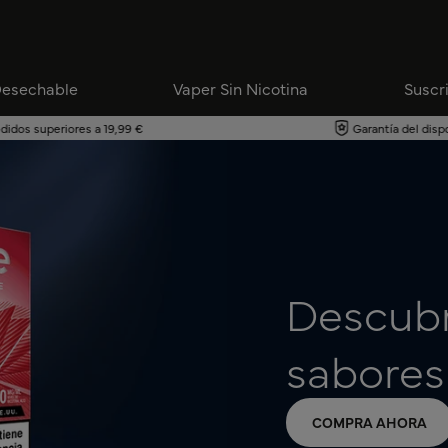
se Vape & Pods
Desechable
Vaper Sin Nicotina
Suscr
didos superiores a 19,99 €
Garantía del dis
Descubr
sabores
COMPRA AHORA