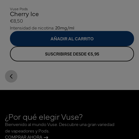
Vuse Pods
Cherry Ice
€8,50
Intensidad de nicotina:
20mg/ml
AÑADIR AL CARRITO
SUSCRIBIRSE DESDE €5,95
¿Por qué elegir Vuse?
Bienvenido al mundo Vuse. Descubre una gran variedad
de vapeadores y Pods.
COMPRAR AHORA