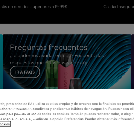
ratis en pedidos superiores a 19,99€
Calidad asegur
Preguntas frecuentes
¿Te podemos ayudar en algo? Encuentra las
respuestas que estás buscando aquí.
IR A FAQS
eb, propiedad de BAT, utiliza cookies propias y de terceros con la finalidad de permiti
laborar información estadística y analizar tus hábitos de navegación. Puedes hacer cli
kies para permitir el uso de todas las cookies. También puedes rechazar todas, o elegir
s aceptar o rechazar, mediante la opción Preferencias. Puedes obtener más informaci
ookies.