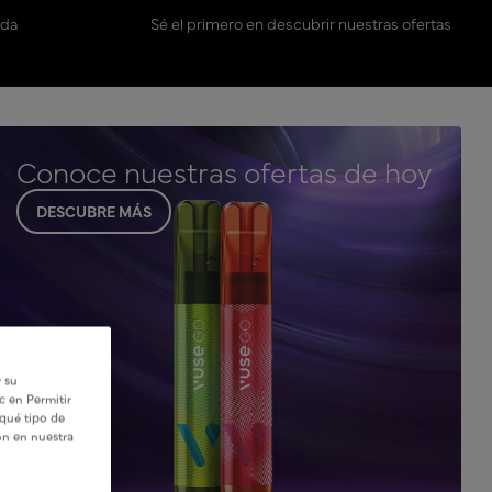
ada
Sé el primero en descubrir nuestras ofertas
Conoce nuestras ofertas de hoy
DESCUBRE MÁS
r su
c en Permitir
 qué tipo de
ón en nuestra