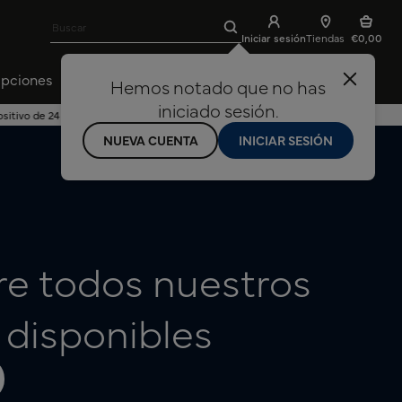
Buscar
Limpiar búsqueda
Iniciar sesión
Tiendas
€0,00
ipciones
Ofertas
Descubre Vuse
Hemos notado que no has
iniciado sesión.
positivo de 24 meses
NUEVA CUENTA
INICIAR SESIÓN
e todos nuestros
 disponibles