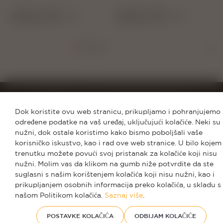
SAZNAJ VIŠE
SAZNAJ VIŠE
NALAZIŠ SE NA:
VUSE - VAPE E-CIGARETE RAZNIH OKUSA
Dok koristite ovu web stranicu, prikupljamo i pohranjujemo
određene podatke na vaš uređaj, uključujući kolačiće. Neki su
nužni, dok ostale koristimo kako bismo poboljšali vaše
korisničko iskustvo, kao i rad ove web stranice. U bilo kojem
KORISNIČKA PODRŠKA
trenutku možete povući svoj pristanak za kolačiće koji nisu
nužni. Molim vas da klikom na gumb niže potvrdite da ste
suglasni s našim korištenjem kolačića koji nisu nužni, kao i
TREBAŠ POMOĆ?
prikupljanjem osobnih informacija preko kolačića, u skladu s
našom Politikom kolačića.
Saznaj više
.
0800 0027
POSTAVKE KOLAČIĆA
ODBIJAM KOLAČIĆE
INFO.HR@VUSE.COM