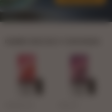
IZABERI OKUS KOJI TI ODGOVARA!
Strawberry Ice
Cherry Ice