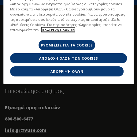
«Αποδοχή Όλων» θα ενεργοποιηθούν όλες οι κατηγορίες cookies.
Με το κουμπί «Απόρριψη Όλων» θα ενεργοποιηθούν μόνο τα
αναγκαία για την λειτουργία του site cookies. Για να τροποποιήσεις
τις προτιμήσεις σου (εκτός από τα τεχνικώς απαραίτητα) επίλεξε
«Ρυθμίσεις Cookies». Για περισσότερες πληροφορίες μπορείτε να
Αρχική
Vuse GO 5000
επισκεφθείτε την.
Πολιτική Cookies
Προϊόντα
ΡΥΘΜΊΣΕΙΣ ΓΙΑ ΤΑ COOKIES
Πολιτικές
ΑΠΟΔΟΧΉ ΌΛΩΝ ΤΩΝ COOKIES
ΑΠΌΡΡΙΨΗ ΌΛΩΝ
Περισσότερα
Επικοινώνησε μαζί μας
Εξυπηρέτηση πελατών
800-500-6477
info.gr@vuse.com