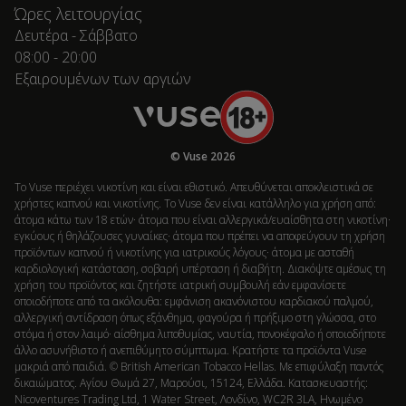
Ώρες λειτουργίας
Δευτέρα - Σάββατο
08:00 - 20:00
Εξαιρουμένων των αργιών
© Vuse 2026
Το Vuse περιέχει νικοτίνη και είναι εθιστικό. Απευθύνεται αποκλειστικά σε
χρήστες καπνού και νικοτίνης. Το Vuse δεν είναι κατάλληλο για χρήση από:
άτομα κάτω των 18 ετών· άτομα που είναι αλλεργικά/ευαίσθητα στη νικοτίνη·
εγκύους ή θηλάζουσες γυναίκες· άτομα που πρέπει να αποφεύγουν τη χρήση
προϊόντων καπνού ή νικοτίνης για ιατρικούς λόγους· άτομα με ασταθή
καρδιολογική κατάσταση, σοβαρή υπέρταση ή διαβήτη. Διακόψτε αμέσως τη
χρήση του προϊόντος και ζητήστε ιατρική συμβουλή εάν εμφανίσετε
οποιοδήποτε από τα ακόλουθα: εμφάνιση ακανόνιστου καρδιακού παλμού,
αλλεργική αντίδραση όπως εξάνθημα, φαγούρα ή πρήξιμο στη γλώσσα, στο
στόμα ή στον λαιμό· αίσθημα λιποθυμίας, ναυτία, πονοκέφαλο ή οποιοδήποτε
άλλο ασυνήθιστο ή ανεπιθύμητο σύμπτωμα. Κρατήστε τα προϊόντα Vuse
μακριά από παιδιά. © British American Tobacco Hellas. Με επιφύλαξη παντός
δικαιώματος. Αγίου Θωμά 27, Μαρούσι, 15124, Ελλάδα. Κατασκευαστής:
Nicoventures Trading Ltd, 1 Water Street, Λονδίνο, WC2R 3LA, Ηνωμένο