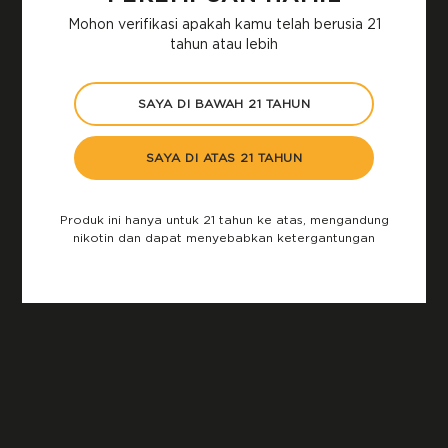
setiap produk VUSE yang kamu beli.
Mohon verifikasi apakah kamu telah berusia 21
Pastikan baterai terisi penuh sebelum menggunakan
tahun atau lebih
vape pod
. Baterai yang terisi penuh akan melancarkan
penggunaan selama nge-
vape
.
SAYA DI BAWAH 21 TAHUN​
Jika kamu pertama kali menggunakan
vape pod
,
pastikan untuk mengisap perlahan-lahan dan teratur
sampai terbiasa dengan sensasi yang diberikan oleh
SAYA DI ATAS 21 TAHUN
vape
tersebut. Jangan mengisap terlalu dalam atau
terlalu lama karena tenggorokan dan mulut bisa iritasi.
Produk ini hanya untuk 21 tahun ke atas, mengandung
Gunakan
pod liquid
khusus yang memang sesuai
nikotin dan dapat menyebabkan ketergantungan
dengan VUSE ePod. Jangan gunakan
pod liquid vapor
merek lain yang nggak sesuai dengan
vape pod
karena
dapat menyebabkan kerusakan pada perangkat.
Jaga kebersihan
vape pod
secara berkala untuk
menjaga kinerjanya dan memastikan kamu selalu
mendapatkan sensasi terbaik saat menggunakannya.
Selalu perhatikan ketersediaan
liquid
supaya kamu
nggak merasakan
burn taste
saat nge-
vape
.
Pod
VUSE
menggunakan bahan semi-transparan sehingga kamu