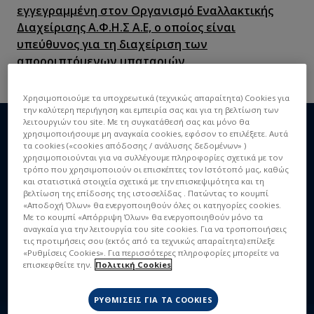
εγγεγραμμένη στον Οργανισμό Εναλλακτικής
Διαχείρισης Α.Φ.Η.Σ Α.Ε, ο οποίος είναι
υπεύθυνος για τη διαχείριση των
απορριπτόμενων μπαταριών.
Τα ακόλουθα κόστη διαχείρισης των προς
ΠΡΟΟΛ ΠΕΡΙΣΣΌΤΕΡΩΝ
απόρριψη μπαταριών καλύπτονται μέσω της
Χρησιμοποιούμε τα υποχρεωτικά (τεχνικώς απαραίτητα) Cookies για
συμμετοχής στον εν λόγω ΟΕΔ:
την καλύτερη περιήγηση και εμπειρία σας και για τη βελτίωση των
λειτουργιών του site. Με τη συγκατάθεσή σας και μόνο θα
χρησιμοποιήσουμε μη αναγκαία cookies, εφόσον το επιλέξετε. Αυτά
0,025€ +24% ΦΠΑ ανά τεμάχιο για μπαταρίες έως
τα cookies («cookies απόδοσης / ανάλυσης δεδομένων» )
χρησιμοποιούνται για να συλλέγουμε πληροφορίες σχετικά με τον
8gr
τρόπο που χρησιμοποιούν οι επισκέπτες τον Ιστότοπό μας, καθώς
0,164€ +24% ΦΠΑ ανά τεμάχιο για μπαταρίες έως
και στατιστικά στοιχεία σχετικά με την επισκεψιμότητα και τη
βελτίωση της επίδοσης της ιστοσελίδας . Πατώντας το κουμπί
48gr
«Αποδοχή Όλων» θα ενεργοποιηθούν όλες οι κατηγορίες cookies.
Με το κουμπί «Απόρριψη Όλων» θα ενεργοποιηθούν μόνο τα
αναγκαία για την λειτουργία του site cookies. Για να τροποποιήσεις
τις προτιμήσεις σου (εκτός από τα τεχνικώς απαραίτητα) επίλεξε
«Ρυθμίσεις Cookies». Για περισσότερες πληροφορίες μπορείτε να
επισκεφθείτε την.
Πολιτική Cookies
ΡΥΘΜΊΣΕΙΣ ΓΙΑ ΤΑ COOKIES