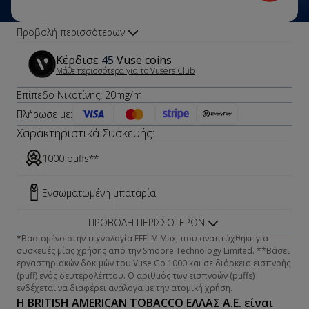
Γεύση μπανάνα.
Προβολή περισσότερων
Κέρδισε
45
Vuse coins
Μάθε περισσότερα για το Vusers Club
Επίπεδο Νικοτίνης:
20mg/ml
Πλήρωσε με:
Χαρακτηριστικά Συσκευής:
1000 puffs**
Ενσωματωμένη μπαταρία
ΠΡΟΒΟΛΉ ΠΕΡΙΣΣΌΤΕΡΩΝ
Προγεμισμένη συσκευή
*Βασισμένο στην τεχνολογία FEELM Max, που αναπτύχθηκε για
συσκευές μίας χρήσης από την Smoore Technology Limited. **Βάσει
20mg/ml νικοτίνης
εργαστηριακών δοκιμών του Vuse Go 1000 και σε διάρκεια εισπνοής
(puff) ενός δευτερολέπτου. Ο αριθμός των εισπνοών (puffs)
ενδέχεται να διαφέρει ανάλογα με την ατομική χρήση.
Η BRITISH AMERICAN TOBACCO ΕΛΛΑΣ Α.Ε. είναι