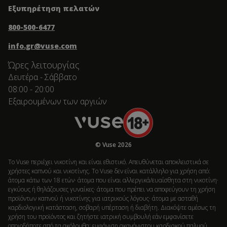
Εξυπηρέτηση πελατών
800-500-6477
info.gr@vuse.com
Ώρες λειτουργίας
Δευτέρα - Σάββατο
08:00 - 20:00
Εξαιρουμένων των αργιών
© Vuse 2026
Το Vuse περιέχει νικοτίνη και είναι εθιστικό. Απευθύνεται αποκλειστικά σε
χρήστες καπνού και νικοτίνης. Το Vuse δεν είναι κατάλληλο για χρήση από:
άτομα κάτω των 18 ετών· άτομα που είναι αλλεργικά/ευαίσθητα στη νικοτίνη·
εγκύους ή θηλάζουσες γυναίκες· άτομα που πρέπει να αποφεύγουν τη χρήση
προϊόντων καπνού ή νικοτίνης για ιατρικούς λόγους· άτομα με ασταθή
καρδιολογική κατάσταση, σοβαρή υπέρταση ή διαβήτη. Διακόψτε αμέσως τη
χρήση του προϊόντος και ζητήστε ιατρική συμβουλή εάν εμφανίσετε
οποιοδήποτε από τα ακόλουθα: εμφάνιση ακανόνιστου καρδιακού παλμού,