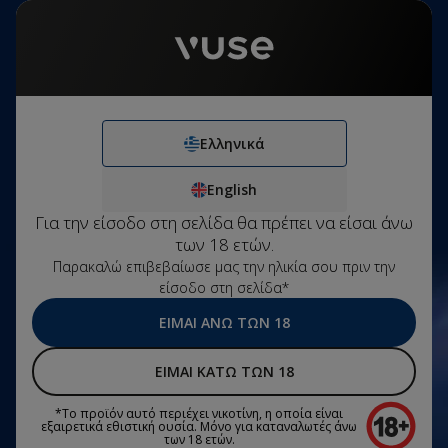
Το προϊόν αυτό περιέχει νικοτίνη, η οποία είναι εξαιρετικά εθιστική
ουσία. Μόνο για καταναλωτές άνω των 18 ετών.
Ελληνικά
Σύνδεση
€0,00
Μενού
Δωρεάν μεταφορικά για παραγγελίες άνω των €10
Ελληνικά
Παρατηρήσαμε ότι δεν
άριση πεδίου αναζήτησης
έχεις συνδεθεί.
English
Ελληνικά
Vuse GO 1000 Box
€9,00
English
Banana Ice
ΣΎΝΔΕΣΗ
Για την είσοδο στη σελίδα θα πρέπει να είσαι άνω
ΔΗΜΙΟΥΡΓΊΑ ΛΟΓΑΡΙΑΣΜΟΎ
των 18 ετών.
Παρακαλώ επιβεβαίωσε μας την ηλικία σου πριν την
είσοδο στη σελίδα*
ΕΊΜΑΙ ΆΝΩ ΤΩΝ 18
ΕΊΜΑΙ ΚΆΤΩ ΤΩΝ 18
*Το προϊόν αυτό περιέχει νικοτίνη, η οποία είναι
εξαιρετικά εθιστική ουσία. Μόνο για καταναλωτές άνω
των 18 ετών.